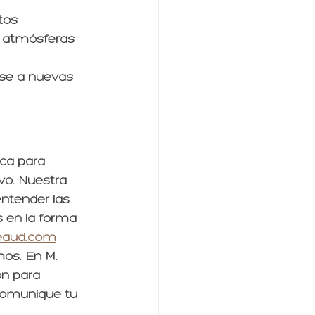
tos 
y atmósferas 
se a nuevas 
ca para 
o. Nuestra 
ntender las 
 en la forma 
eaud.com
mos. En M. 
ón para 
 comunique tu 