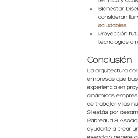
térmico y acúst
Bienestar
: Dis
consideran ilu
saludables.
Proyección fut
tecnologías o r
Conclusión
La arquitectura co
empresas que busc
experiencia en pro
dinámicas empresar
de trabajar y las 
Si estás por desarr
Rabreaud & Asociad
ayudarte a crear u
esencia y genere or