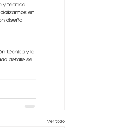
 técnico... 
ecializamos en 
on diseño 
ón técnica y la 
da detalle se 
Ver todo