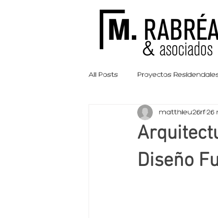
All Posts
Proyectos Residenciale
matthieu26rf
26 
Consejos y Recomendaciones
Arquitect
Diseño Fu