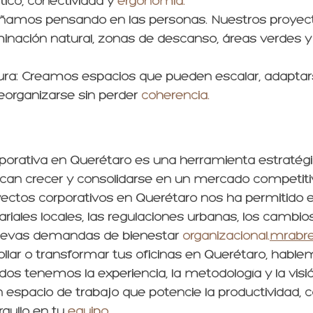
ico, conectividad y 
ergonomía.
eñamos pensando en las personas. Nuestros proyec
minación natural, zonas de descanso, áreas verdes 
ura
: Creamos espacios que pueden escalar, adaptar
eorganizarse sin perder 
coherencia.
rporativa en Querétaro es una herramienta estratégi
an crecer y consolidarse en un mercado competitiv
yectos corporativos en Querétaro nos ha permitido e
iales locales, las regulaciones urbanas, los cambios
nuevas demandas de bienestar 
organizacional.
mrabr
ollar o transformar tus oficinas en Querétaro, hable
os tenemos la experiencia, la metodología y la visi
n espacio de trabajo que potencie la productividad,
gullo en tu 
equipo.