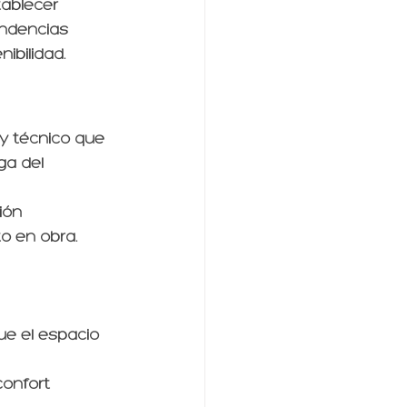
ablecer 
endencias 
ibilidad.
y técnico que 
a del 
ión 
o en obra.
ue el espacio 
confort 