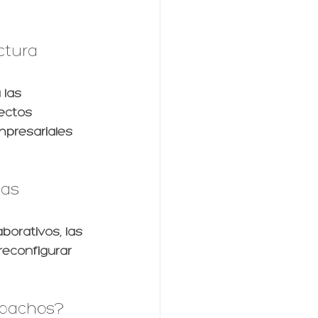
ctura 
 las 
ectos 
presariales 
as 
borativos, las 
 reconfigurar 
spachos?