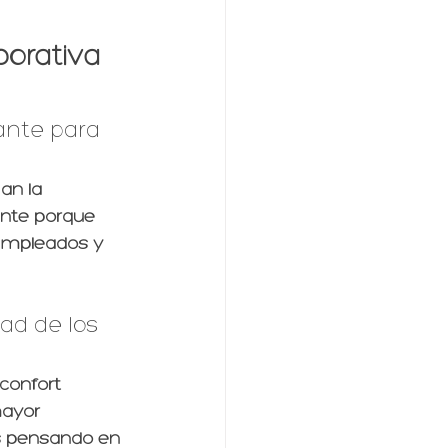
orativa 
ante para 
an la 
ante porque 
 empleados y 
ad de los 
confort 
mayor 
s pensando en 