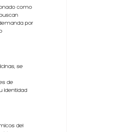
cionado como 
 buscan 
a demanda por 
o 
cinas; se 
es de 
u identidad 
micos del 