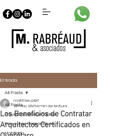
Entrada
All Posts
matthieu26rf
All Posts
19 may 2025
4 min de lectura
Los Beneficios de Contratar
Proyectos Residenciales
Arquitectos Certificados en
Proyectos Corporativos
Mobiliario