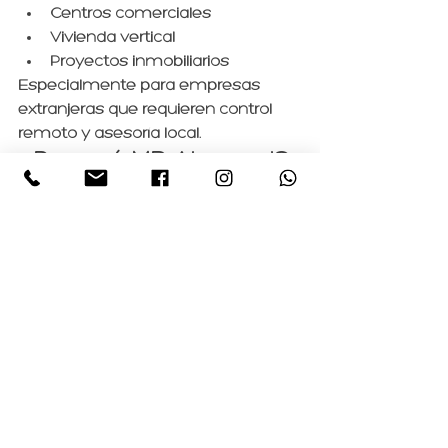
Centros comerciales
Vivienda vertical
Proyectos inmobiliarios
Especialmente para empresas 
extranjeras que requieren control 
remoto y asesoría local.
¿Por qué MR Abreaud?
Metodología propia
Experiencia en arquitectura y 
construcción
Certificación en Project 
Management
Enfoque internacional
Servicio personalizado
Comunicación clara
Reportes ejecutivos
Nuestro objetivo es convertirnos en 
el socio estratégico de las 